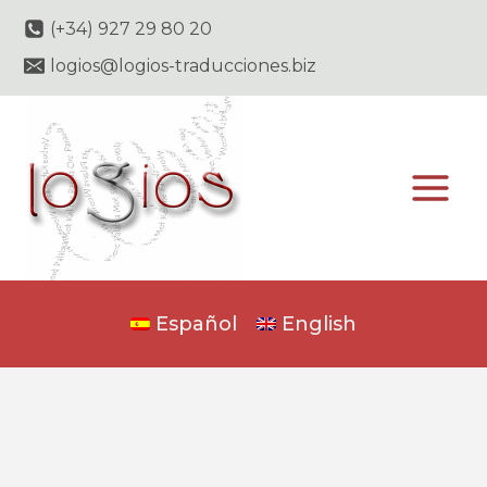
Saltar
(+34) 927 29 80 20
al
logios@logios-traducciones.biz
contenido
Español
English