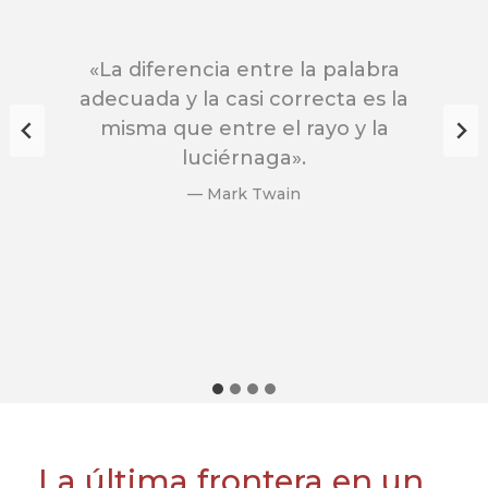
entral
to es
d
«La diferencia entre la palabra
«La tr
idad
adecuada y la casi correcta es la
co
í una
misma que entre el rayo y la
dad
luciérnaga».
no un
— Mark Twain
o».
La última frontera en un