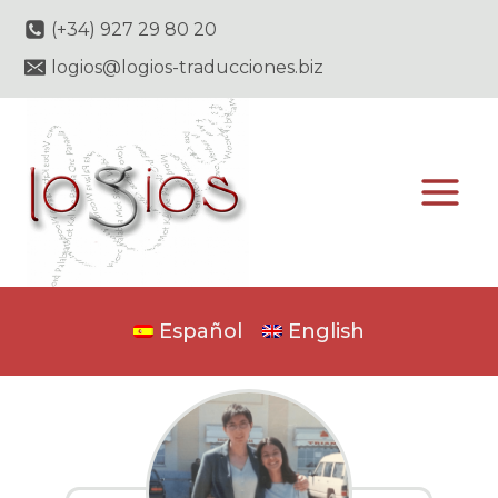
Saltar
(+34) 927 29 80 20
al
logios@logios-traducciones.biz
contenido
Español
English